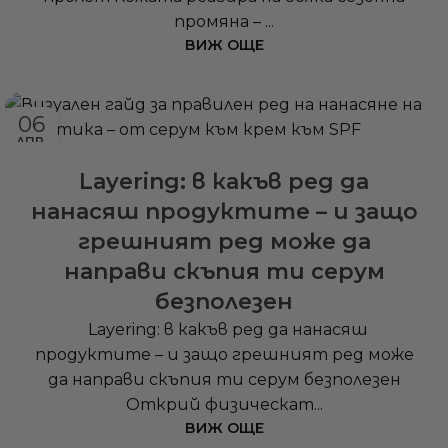
промяна – ...
ВИЖ ОЩЕ
06
АПР.
Layering: в какъв ред да
нанасяш продуктите – и защо
грешният ред може да
направи скъпия ти серум
безполезен
Layering: в какъв ред да нанасяш
продуктите – и защо грешният ред може
да направи скъпия ти серум безполезен
Открий физическат...
ВИЖ ОЩЕ