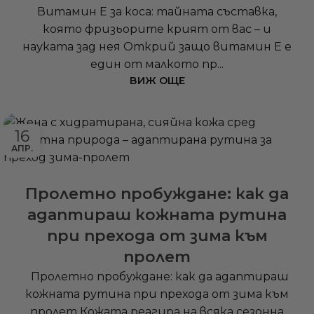
Витамин Е за коса: тайната съставка,
която фризьорите крият от вас – и
науката зад нея Открий защо витамин Е е
един от малкото пр...
ВИЖ ОЩЕ
16
АПР.
Пролетно пробуждане: как да
адаптираш кожната рутина
при прехода от зима към
пролет
Пролетно пробуждане: как да адаптираш
кожната рутина при прехода от зима към
пролет Кожата реагира на всяка сезонна