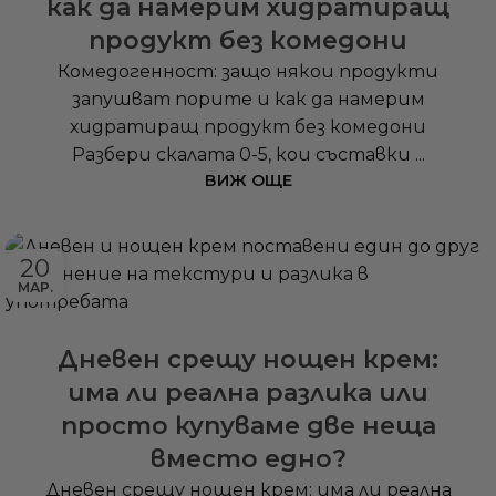
как да намерим хидратиращ
продукт без комедони
Комедогенност: защо някои продукти
запушват порите и как да намерим
хидратиращ продукт без комедони
Разбери скалата 0-5, кои съставки ...
ВИЖ ОЩЕ
20
МАР.
Дневен срещу нощен крем:
има ли реална разлика или
просто купуваме две неща
вместо едно?
Дневен срещу нощен крем: има ли реална