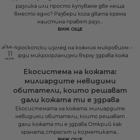
разлика или просто купуваме две неща
вместо едно? Разбери кога двата крема
наистина правят разл...
ВИЖ ОЩЕ
11
МАР.
Екосистема на кожата:
милиардите невидими
обитатели, които решават
дали кожата ти е здрава
Екосистемата на кожата: милиардите
невидими обитатели, които решават
дали кожата ти е здрава Открий как
храната, стресът и козметиката...
ВИЖ ОЩЕ