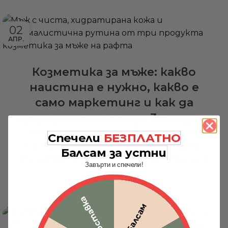
02
АПР.
Козметика за мъже: какво
наистина е нужно, какво е
само маркетинг и как да
изградиш рутина за 3 минути
Козметика за мъже: какво наистина е
Спечели
БЕЗПЛАТНО
нужно, какво е само маркетинг и как да
Балсам за устни
изградиш рутина за 3 минути Без розови
Завърти и спечели!
опаковки, без 1...
ВИЖ ОЩЕ
Доставка
Балсам
26