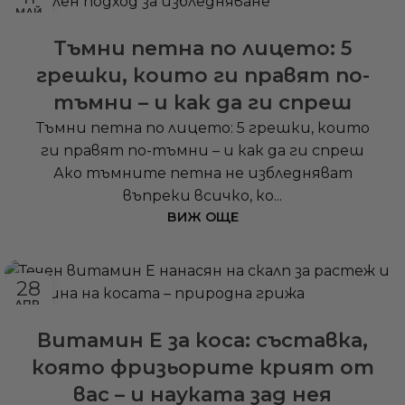
МАЙ
Тъмни петна по лицето: 5
грешки, които ги правят по-
тъмни – и как да ги спреш
Тъмни петна по лицето: 5 грешки, които
ги правят по-тъмни – и как да ги спреш
Ако тъмните петна не избледняват
въпреки всичко, ко...
ВИЖ ОЩЕ
28
АПР.
Витамин Е за коса: съставка,
която фризьорите крият от
вас – и науката зад нея