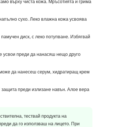
само върху чиста кожа. Мръсотията и грима
 напълно сухо. Леко влажна кожа усвоява
 памучен диск, с леко потупване. Избягвай
се усвои преди да нанасяш нещо друго
може да нанесеш серум, хидратиращ крем
 защита преди излизане навън. Алое вера
вствителна, тествай продукта на
преди да го използваш на лицето. При