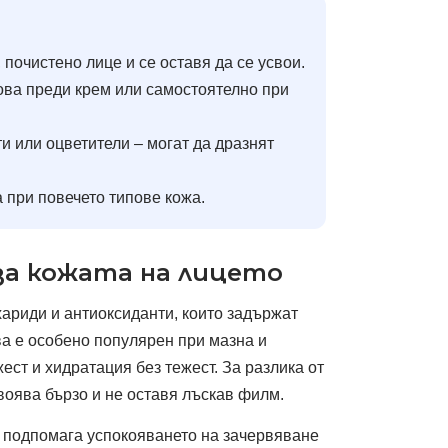
 почистено лице и се оставя да се усвои.
ова преди крем или самостоятелно при
и или оцветители – могат да дразнят
 при повечето типове кожа.
 за кожата на лицето
хариди и антиоксиданти, които задържат
ова е особено популярен при мазна и
ст и хидратация без тежест. За разлика от
воява бързо и не оставя лъскав филм.
а подпомага успокояването на зачервяване