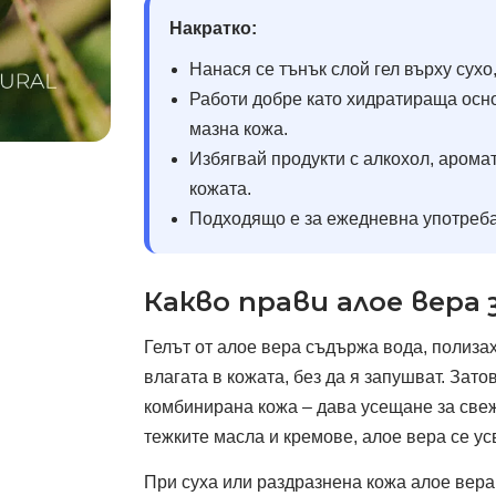
Накратко:
Нанася се тънък слой гел върху сухо,
Работи добре като хидратираща осн
мазна кожа.
Избягвай продукти с алкохол, аромат
кожата.
Подходящо е за ежедневна употреба
Какво прави алое вера
Гелът от алое вера съдържа вода, полиза
влагата в кожата, без да я запушват. Зат
комбинирана кожа – дава усещане за свеже
тежките масла и кремове, алое вера се ус
При суха или раздразнена кожа алое вер