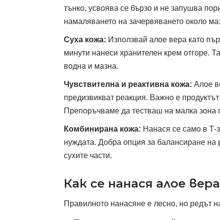
тънко, усвоява се бързо и не запушва пор
намаляването на зачервяването около маз
Суха кожа:
Използвай алое вера като първ
минути нанеси хранителен крем отгоре. Т
водна и мазна.
Чувствителна и реактивна кожа:
Алое ве
предизвикват реакция. Важно е продуктът 
Препоръчваме да тестваш на малка зона 
Комбинирана кожа:
Нанася се само в Т-з
нуждата. Добра опция за балансиране на 
сухите части.
Как се нанася алое вер
Правилното нанасяне е лесно, но редът на