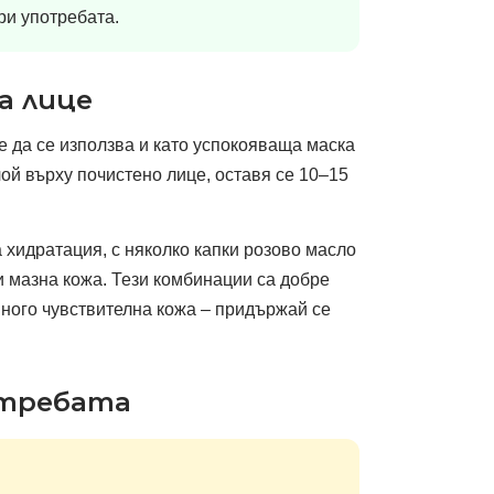
ри употребата.
а лице
е да се използва и като успокояваща маска
ой върху почистено лице, оставя се 10–15
хидратация, с няколко капки розово масло
и мазна кожа. Тези комбинации са добре
много чувствителна кожа – придържай се
отребата