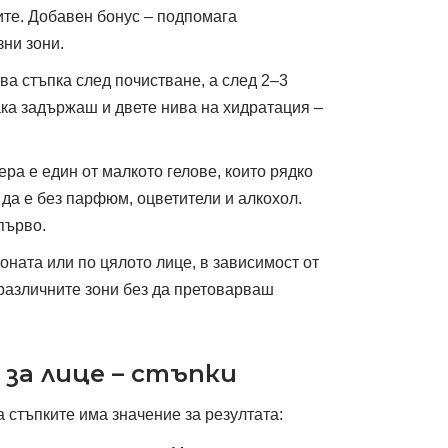
ите. Добавен бонус – подпомага
ни зони.
а стъпка след почистване, а след 2–3
ака задържаш и двете нива на хидратация –
ра е един от малкото гелове, които рядко
да е без парфюм, оцветители и алкохол.
първо.
оната или по цялото лице, в зависимост от
различните зони без да претоварваш
а за лице – стъпки
 стъпките има значение за резултата: