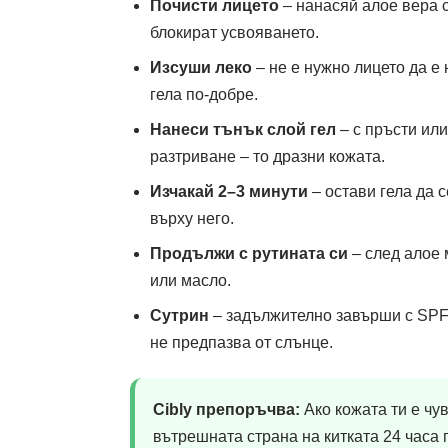
Почисти лицето
– нанасяй алое вера 
блокират усвояването.
Изсуши леко
– не е нужно лицето да е
гела по-добре.
Нанеси тънък слой гел
– с пръсти или
разтриване – то дразни кожата.
Изчакай 2–3 минути
– остави гела да 
върху него.
Продължи с рутината си
– след алое 
или масло.
Сутрин
– задължително завърши с SPF
не предпазва от слънце.
Cibly препоръчва:
Ако кожата ти е чу
вътрешната страна на китката 24 часа 