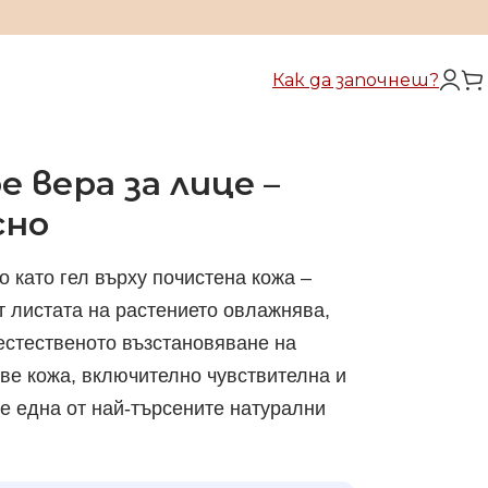
Как да започнеш?
е вера за лице –
сно
о като гел върху почистена кожа –
от листата на растението овлажнява,
естественото възстановяване на
ве кожа, включително чувствителна и
е една от най-търсените натурални