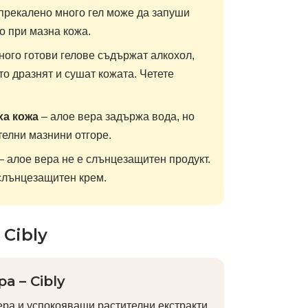
прекалено много гел може да запуши
о при мазна кожа.
ного готови гелове съдържат алкохол,
о дразнят и сушат кожата. Четете
ха кожа
– алое вера задържа вода, но
телни мазнини отгоре.
– алое вера не е слънцезащитен продукт.
 слънцезащитен крем.
Cibly
а – Cibly
ра и успокояващи растителни екстракти,