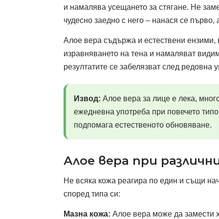
и намалява усещането за стягане. Не зам
чудесно заедно с него – нанася се първо,
Алое вера съдържа и естествени ензими, 
изравняването на тена и намаляват видим
резултатите се забелязват след редовна у
Извод:
Алое вера за лице е лека, мно
ежедневна употреба при повечето типо
подпомага естественото обновяване.
Алое вера при различн
Не всяка кожа реагира по един и същи на
според типа си:
Мазна кожа:
Алое вера може да замести 