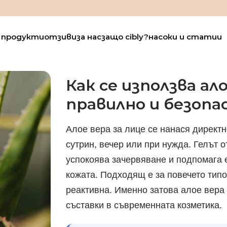
продукти
отзиви
за нас
защо cibly?
насоки и статии
Как се използва ало
правилно и безопа
Алое вера за лице се нанася директн
сутрин, вечер или при нужда. Гелът 
успокоява зачервяване и подпомага 
кожата. Подходящ е за повечето типо
реактивна. Именно затова алое вера 
съставки в съвременната козметика.