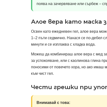
поява на зачервяване или сърбеж – сп
Алое вера като маска з
Освен като ежедневен гел, алое вера мож
1–2 пъти седмично. Нанася се по-дебел сл
минути и се изплаква с хладка вода.
Можеш да комбинираш алое вера с мед за 
за успокояване, или с каолинова глина пр
поносими от повечето хора, но ако имаш 
към чист гел.
Чести грешки при уп
Внимавай с това: