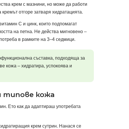
ества крем с мазнини, но може да работи
 а кремът отгоре затваря хидратацията.
витамин С и цинк, които подпомагат
остта на петна. Не действа мигновено –
потреба в рамките на 3–4 седмици.
гофункционална съставка, подходяща за
ве кожа – хидратира, успокоява и
и типове кожа
чин. Ето как да адаптираш употребата
хидратиращия крем сутрин. Нанася се