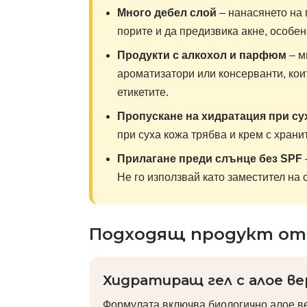
Много дебел слой
– нанасянето на 
порите и да предизвика акне, особен
Продукти с алкохол и парфюм
– м
ароматизатори или консерванти, коит
етикетите.
Пропускане на хидратация при су
при суха кожа трябва и крем с храни
Прилагане преди слънце без SPF
Не го използвай като заместител на
Подходящ продукт от 
Хидратиращ гел с алое вер
Формулата включва биологично алое ве