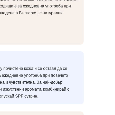
дходяща е за ежедневна употреба при
зведена в България, с натурални
у почистена кожа и се оставя да се
а ежедневна употреба при повечето
на и чувствителна. За най-добър
 и изкуствени аромати, комбинирай с
опускай SPF сутрин.