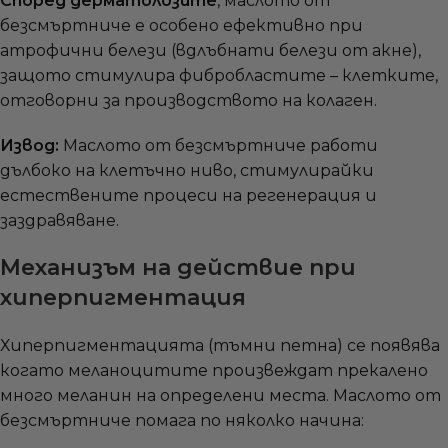
Според дерматолозите
, маслото от
безсмъртниче е особено ефективно при
атрофични белези (вдлъбнати белези от акне),
защото стимулира фибробластите – клетките,
отговорни за производството на колаген.
Извод:
Маслото от безсмъртниче работи
дълбоко на клетъчно ниво, стимулирайки
естествените процеси на регенерация и
заздравяване.
Механизъм на действие при
хиперпигментация
Хиперпигментацията (тъмни петна) се появява
когато меланоцитите произвеждат прекалено
много меланин на определени места. Маслото от
безсмъртниче помага по няколко начина: