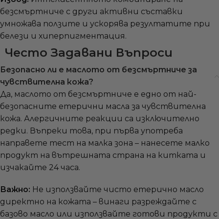
безсмъртниче с други активни съставки
умножава ползите и ускорява резултатите при
белези и хиперпигментация.
Често Задавани Въпроси
Безопасно ли е маслото от безсмъртниче за
чувствителна кожа?
Да, маслото от безсмъртниче е едно от най-
безопасните етерични масла за чувствителна
кожа. Алергичните реакции са изключително
редки. Въпреки това, при първа употреба
направете тест на малка зона – нанесете малко
продукт на вътрешната страна на китката и
изчакайте 24 часа.
Важно:
Не използвайте чисто етерично масло
директно на кожата – винаги разреждайте с
базово масло или използвайте готови продукти с