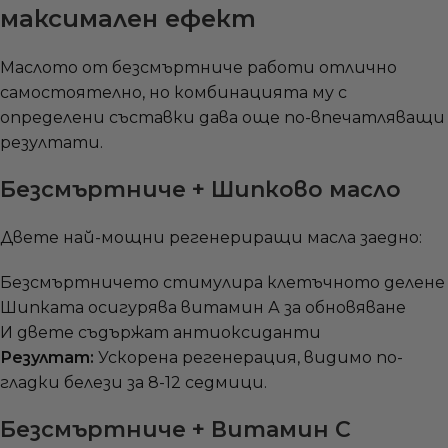
максимален ефект
Маслото от безсмъртниче работи отлично
самостоятелно, но комбинацията му с
определени съставки дава още по-впечатляващи
резултати.
Безсмъртниче + Шипково масло
Двете най-мощни регенериращи масла заедно:
Безсмъртничето стимулира клетъчното делене
Шипката осигурява витамин А за обновяване
И двете съдържат антиоксиданти
Резултат:
Ускорена регенерация, видимо по-
гладки белези за 8-12 седмици.
Безсмъртниче + Витамин C