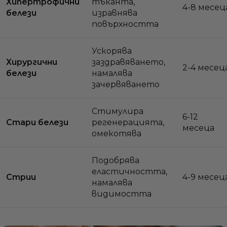
Хипертрофични
тъканта,
4-8 месец
белези
изравнява
повърхността
Ускорява
Хирургични
заздравяването,
2-4 месец
белези
намалява
зачервяването
Стимулира
6-12
Стари белези
регенерацията,
месеца
омекотява
Подобрява
еластичността,
Стрии
4-9 месец
намалява
видимостта