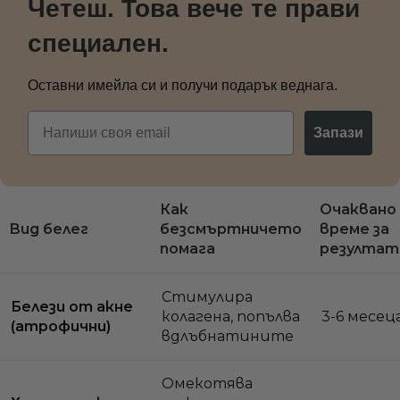
Четеш. Това вече те прави
специален.
Оставни имейла си и получи подарък веднага.
Email
Запази
Как
Очаквано
Вид белег
безсмъртничето
време за
помага
резултат
Стимулира
Белези от акне
колагена, попълва
3-6 месец
(атрофични)
вдлъбнатините
Омекотява