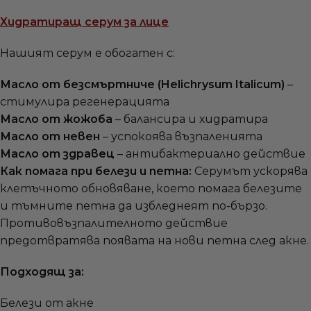
Хидратиращ серум за лице
Нашият серум е обогатен с:
Масло от безсмъртниче (Helichrysum Italicum)
–
стимулира регенерацията
Масло от жожоба
– балансира и хидратира
Масло от невен
– успокоява възпаленията
Масло от здравец
– антибактериално действие
Как помага при белези и петна:
Серумът ускорява
клетъчното обновяване, което помага белезите
и тъмните петна да избледнеят по-бързо.
Противовъзпалителното действие
предотвратява появата на нови петна след акне.
Подходящ за:
Белези от акне