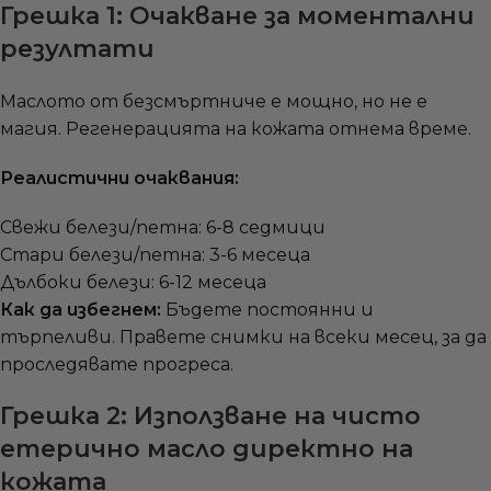
Грешка 1: Очакване за моментални
резултати
Маслото от безсмъртниче е мощно, но не е
магия. Регенерацията на кожата отнема време.
Реалистични очаквания:
Свежи белези/петна: 6-8 седмици
Стари белези/петна: 3-6 месеца
Дълбоки белези: 6-12 месеца
Как да избегнем:
Бъдете постоянни и
търпеливи. Правете снимки на всеки месец, за да
проследявате прогреса.
Грешка 2: Използване на чисто
етерично масло директно на
кожата