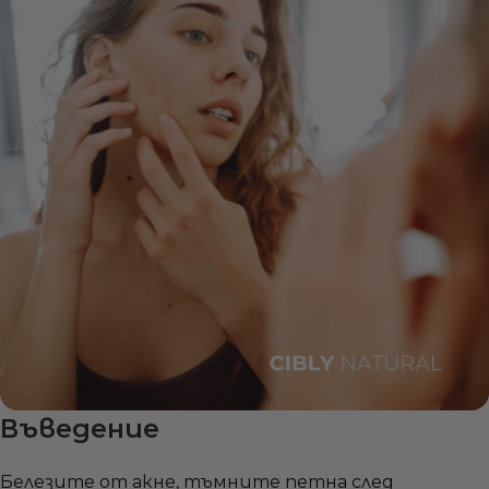
Въведение
Белезите от акне, тъмните петна след