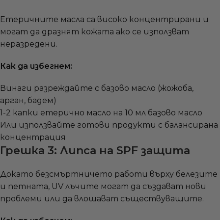
Етеричните масла са високо концентрирани и
могат да дразнят кожата ако се използват
неразредени.
Как да избегнем:
Винаги разреждайте с базово масло (жожоба,
арган, бадем)
1-2 капки етерично масло на 10 мл базово масло
Или използвайте готови продукти с балансирана
концентрация
Грешка 3: Липса на SPF защита
Докато безсмъртничето работи върху белезите
и петната, UV лъчите могат да създават нови
проблеми или да влошават съществуващите.