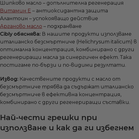
Шипково масло – допълнителна регенерация
Витамин E
– антиоксидантна защита
Алантоин – успокояващо действие
Арганово масло
– подхранване
Cibly обяснява:
В нашите продукти използваме
италианско безсмъртниче (Helichrysum italicum) в
оптимална концентрация, комбинирано с други
регенериращи масла за синергичен ефект. Така
постигаме по-бързи и по-видими резултати.
Извод:
Качествените продукти с масло от
безсмъртниче трябва да съдържат италианско
безсмъртниче в ефективна концентрация,
комбинирано с други регенериращи съставки.
Най-чести грешки при
използване и как да ги избегнем