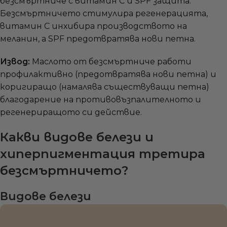
безсмъртниче с витамин C и SPF защита.
Безсмъртничето стимулира регенерацията,
витамин C инхибира производството на
меланин, а SPF предотвратява нови петна.
Извод:
Маслото от безсмъртниче работи
профилактивно (предотвратява нови петна) и
коригиращо (намалява съществуващи петна)
благодарение на противовъзпалителното и
регенериращото си действие.
Какви видове белези и
хиперпигментация третира
безсмъртничето?
Видове белези