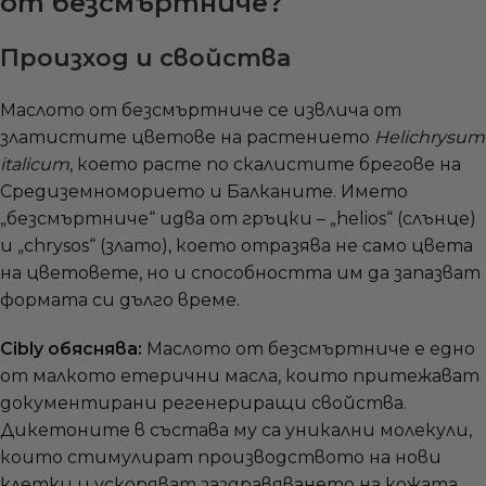
от безсмъртниче?
Произход и свойства
Маслото от безсмъртниче се извлича от
златистите цветове на растението
Helichrysum
italicum
, което расте по скалистите брегове на
Средиземноморието и Балканите. Името
„безсмъртниче“ идва от гръцки – „helios“ (слънце)
и „chrysos“ (злато), което отразява не само цвета
на цветовете, но и способността им да запазват
формата си дълго време.
Cibly обяснява:
Маслото от безсмъртниче е едно
от малкото етерични масла, които притежават
документирани регенериращи свойства.
Дикетоните в състава му са уникални молекули,
които стимулират производството на нови
клетки и ускоряват заздравяването на кожата.