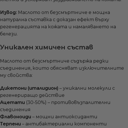
Извод:
Маслото от безсмъртниче е мощна
натурална съставка с доказан ефект върху
регенерацията на кожата и намаляването на
белези.
Уникален химичен състав
Маслото от безсмъртниче съдържа редки
съединения, които обясняват изключителните
му свойства:
Дикетони (италидион)
– уникални молекули с
регенериращо действие
Ацетати
(30-50%) – противовъзпалителни
съединения
Флавоноиди
– мощни антиоксиданти
Терпени
– антибактериални компоненти