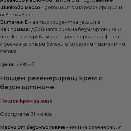
Арганово масло
– витамин E и подхранване
Шипково масло
– допълнителна регенерация и
осветляване
Витамин E
– антиоксидантна защита
Как помага:
Двойната сила на безсмъртниче и
шипка осигурява мощен регенериращ ефект.
Идеален за стари белези и изразени пигментни
петна.
Цена:
44,95 лв
Нощен регенериращ крем с
безсмъртниче
Нощен крем за лице
Формулата включва:
Масло от безсмъртниче
– нощна регенерация