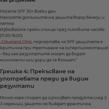
Как да избегнем:
Носете SPF 30+ всеки ден
Наносете допълнителна защита върху белези и
петна
Избягвайте пряко слънце през пиковите часове
(11:00-16:00)
„
Cleveland Clinic
подчертава, че SPF защитата е
критична при третиране на хиперпигментация
– без нея резултатите могат да бъдат
минимални или дори да се влошат.“
Грешка 4: Прекъсване на
употребата преди да видим
резултати
Много хора спират да използват продукта след 2-
3 седмици, защото не виждат драстична