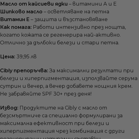
Масло от кайсиеви ядки
– витамини А и Е
Шипково масло
– осветляване на петна
Витамин E
– защита и възстановяване
Как помага:
Работи интензивно през нощта,
когато кожата се регенерира най-активно.
Отлично за дълбоки белези и стари петна.
Цена:
39,95 лв
Cibly препоръчва:
За максимални резултати при
белези и хиперпигментация, използвайте серума
сутрин и вечер, а вечер добавете нощния крем.
Не забравяйте SPF 30+ през деня!
Извод:
Продуктите на Cibly с масло от
безсмъртниче са специално формулирани за
максимална ефективност при белези и
хиперпигментация чрез комбинация с други
регенериращи натурални съставки.