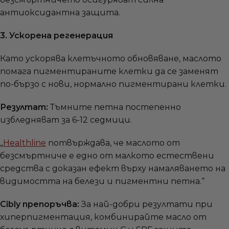
антиоксидантна защита.
3. Ускорена регенерация
Като ускорява клетъчното обновяване, маслото
помага пигментираните клетки да се заменят
по-бързо с нови, нормално пигментирани клетки.
Резултат:
Тъмните петна постепенно
избледняват за 6-12 седмици.
„
Healthline
потвърждава, че маслото от
безсмъртниче е едно от малкото естествени
средства с доказан ефект върху намаляването на
видимостта на белези и пигментни петна.“
Cibly препоръчва:
За най-добри резултати при
хиперпигментация, комбинирайте масло от