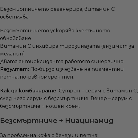
Безсмъртничето регенерира, витамин C
осветлява:
Безсмъртничето ускорява клетъчното
обновяване
Витамин C инхибира тирозиназата (ензимът за
меланин)
Двата антиоксиданта работят синергично
Резултат:
По-бързо изчезване на пигментни
петна, по-равномерен тен.
Как да комбинирате:
Сутрин – серум с витамин C,
след него серум с безсмъртниче. Вечер – серум с
безсмъртниче + нощен крем.
Безсмъртниче + Ниацинамид
За проблемна кожа с белези и петна: