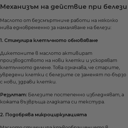
Механизъм на действие при белези
Маслото от безсмъртниче работи на няколко
нива едновременно за намаляване на белези:
1. Стимулира клетъчното обновяване
Дикетоните в маслото активират
производството на нови клетки и ускоряват
клетъчното делене. Това означава, че старите,
увредени клетки с белезите се заменят по-бързо
с нови, здрави клетки.
Резултат:
Белезите постепенно избледняват, а
кожата възвръща гладката си текстура.
2. Подобрява микроциркулацията
Маслото стимулира кръвообращението в