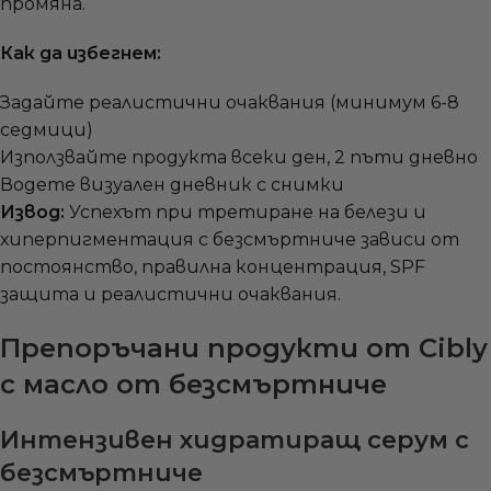
промяна.
Как да избегнем:
Задайте реалистични очаквания (минимум 6-8
седмици)
Използвайте продукта всеки ден, 2 пъти дневно
Водете визуален дневник с снимки
Извод:
Успехът при третиране на белези и
хиперпигментация с безсмъртниче зависи от
постоянство, правилна концентрация, SPF
защита и реалистични очаквания.
Препоръчани продукти от Cibly
с масло от безсмъртниче
Интензивен хидратиращ серум с
безсмъртниче