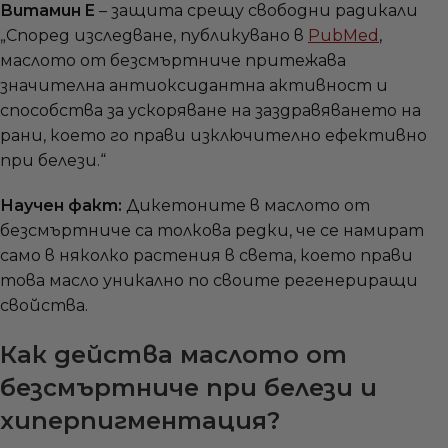
Витамин E
– защита срещу свободни радикали
„Според изследване, публикувано в
PubMed
,
маслото от безсмъртниче притежава
значителна антиоксидантна активност и
способства за ускоряване на заздравяването на
рани, което го прави изключително ефективно
при белези.“
Научен факт:
Дикетоните в маслото от
безсмъртниче са толкова редки, че се намират
само в няколко растения в света, което прави
това масло уникално по своите регенериращи
свойства.
Как действа маслото от
безсмъртниче при белези и
хиперпигментация?