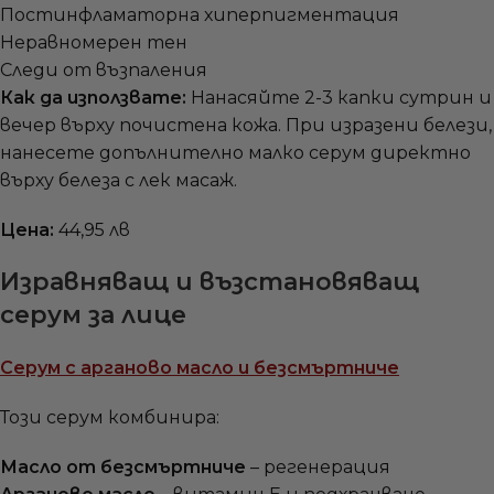
Постинфламаторна хиперпигментация
Неравномерен тен
Следи от възпаления
Как да използвате:
Нанасяйте 2-3 капки сутрин и
вечер върху почистена кожа. При изразени белези,
нанесете допълнително малко серум директно
върху белеза с лек масаж.
Цена:
44,95 лв
Изравняващ и възстановяващ
серум за лице
Серум с арганово масло и безсмъртниче
Този серум комбинира:
Масло от безсмъртниче
– регенерация