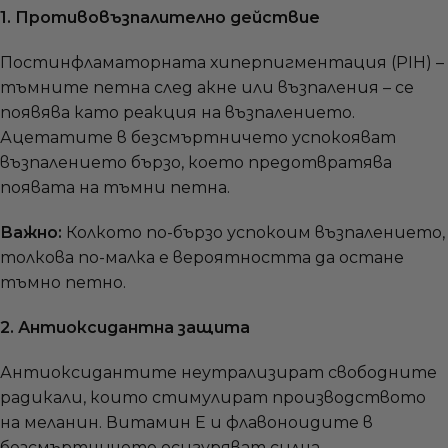
1. Противовъзпалително действие
Постинфламаторната хиперпигментация (PIH) –
тъмните петна след акне или възпаления – се
появява като реакция на възпалението.
Ацетатите в безсмъртничето успокояват
възпалението бързо, което предотвратява
появата на тъмни петна.
Важно:
Колкото по-бързо успокоим възпалението,
толкова по-малка е вероятността да остане
тъмно петно.
2. Антиоксидантна защита
Антиоксидантите неутрализират свободните
радикали, които стимулират производството
на меланин. Витамин Е и флавоноидите в
безсмъртничето осигуряват силна