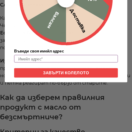
Слънчеви петна (лентиго):
Доставка
Балсам
Кафяви петна от UV излагане
Често на лице, ръце, рамене
Ефект на безсмъртничето:
Антиоксидантна
защита, ускорено обновяване на клетките,
постепенно осветляване.
Въведи своя имейл адрес
Извод:
Маслото от безсмъртниче е ефективно
при всички видове белези и хиперпигментация,
ЗАВЪРТИ КОЛЕЛОТО
но изисква постоянство и време – новите белези
и петна реагират по-бързо от старите.
Как да изберем правилния
продукт с масло от
безсмъртниче?
Критерии за качество