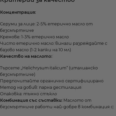
Концентрация:
Серуми за лице: 2-5% етерично масло от
безсмъртниче
Кремове: 1-3% етерично масло
Чисто етерично масло: винаги разреждайте с
базово масло (1-2 капки на 10 мл)
Качество на маслото:
Търсете „Helichrysum italicum“ (италианско
безсмъртниче)
Предпочитайте органично сертифицирано
Метод на добив: парна дестилация
Опаковка: тъмно стъкло
Комбинация със съставки:
Маслото от
безсмъртниче работи най-добре в комбинация с: