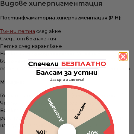
Видове хиперпигментация
Постинфламаторна хиперпигментация (PIH):
Тъмни петна
след акне
Следи от възпаления
Петна след нараняване
Ефект на безсмъртничето:
Успокоява
възпалението бързо, предотвратява
Спечели
БЕЗПЛАТНО
потъмняване, ускорява изчезването на петната.
Балсам за устни
Завърти и спечели!
Мелазма:
Големи, неправилни петна (често от хормони)
Доставка
Често на бузите, челото, горната устна
Балсам
Ефект на безсмъртничето:
Подпомага
регенерацията, осветлява постепенно, работи
най-добре в комбинация с витамин C и SPF.
-10%
-10%