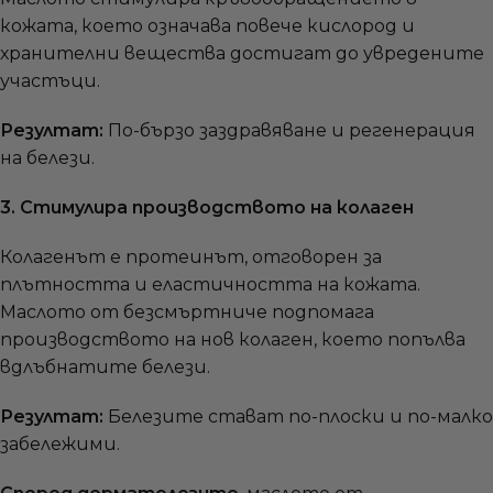
кожата, което означава повече кислород и
хранителни вещества достигат до увредените
участъци.
Резултат:
По-бързо заздравяване и регенерация
на белези.
3. Стимулира производството на колаген
Колагенът е протеинът, отговорен за
плътността и еластичността на кожата.
Маслото от безсмъртниче подпомага
производството на нов колаген, което попълва
вдлъбнатите белези.
Резултат:
Белезите стават по-плоски и по-малко
забележими.