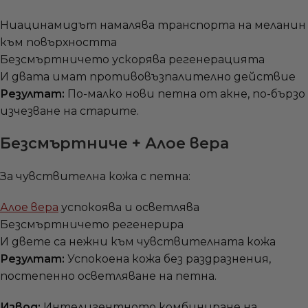
Ниацинамидът намалява транспорта на меланин
към повърхността
Безсмъртничето ускорява регенерацията
И двата имат противовъзпалително действие
Резултат:
По-малко нови петна от акне, по-бързо
изчезване на старите.
Безсмъртниче + Алое вера
За чувствителна кожа с петна:
Алое вера
успокоява и осветлява
Безсмъртничето регенерира
И двете са нежни към чувствителната кожа
Резултат:
Успокоена кожа без раздразнения,
постепенно осветляване на петна.
Извод:
Интелигентното комбиниране на