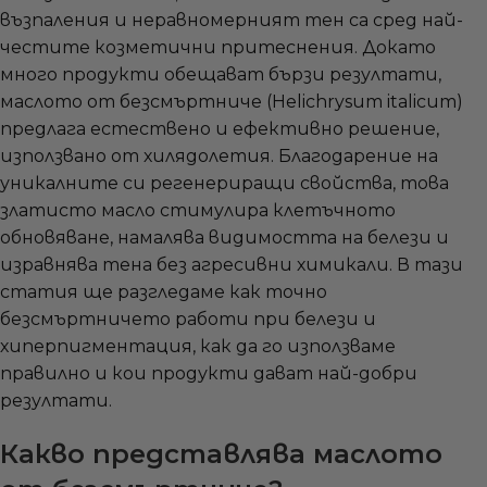
възпаления и неравномерният тен са сред най-
честите козметични притеснения. Докато
много продукти обещават бързи резултати,
маслото от безсмъртниче (Helichrysum italicum)
предлага естествено и ефективно решение,
използвано от хилядолетия. Благодарение на
уникалните си регенериращи свойства, това
златисто масло стимулира клетъчното
обновяване, намалява видимостта на белези и
изравнява тена без агресивни химикали. В тази
статия ще разгледаме как точно
безсмъртничето работи при белези и
хиперпигментация, как да го използваме
правилно и кои продукти дават най-добри
резултати.
Какво представлява маслото