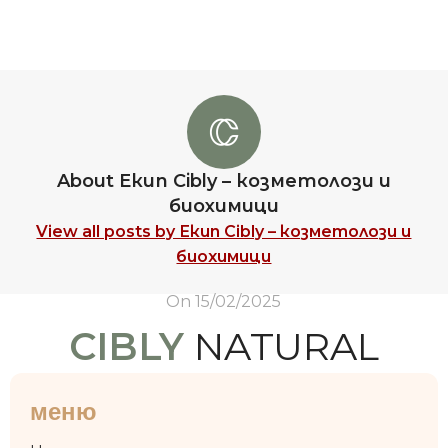
About Екип Cibly – козметолози и
биохимици
View all posts by Екип Cibly – козметолози и
биохимици
On 15/02/2025
CIBLY
NATURAL
меню