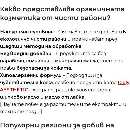
Какво представлява органичната
козметика от чисти райони?
Натурални суровини
– Съставките се добиват в
екологично чисти райони
и преминават през
щадящи методи на обработка
.
Без вредни добавки
– Продуктите са без
парабени
,
силикони
и
минерални масла
, което ги
прави
безопасни за кожата
.
Хипоалергенни формули
– Подходящи за
чувствителна кожа
, особено продукти като
Cibly
AESTHETIC
– хидратиращ околоочен крем с
шипково масло
и
масло от лайка
.
[Научете повече за растителните екстракти и
техните ползи.]
Популярни региони за добив на