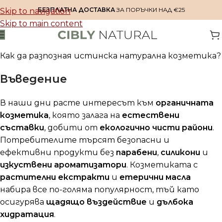
БЕЗПЛАТНА ДОСТАВКА
ЗА ПОРЪЧКИ НАД €25
Skip to navigation
Skip to main content
Как да разпозная истинска натурална козметика?
Въведение
В наши дни расте интересът към
органичната
козметика
, която залага на
естествени
съставки
, добити от
екологично чисти райони
.
Потребителите търсят безопасни и
ефективни продукти без
парабени
,
силикони
и
изкуствени ароматизатори
. Козметиката с
растителни екстракти
и
етерични масла
набира все по-голяма популярност, тъй като
осигурява
щадящо въздействие
и
дълбока
хидратация
.