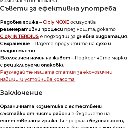
малка част от кожата.
Съвети за ефективна употреба
Редовна грижа
–
Cibly NOXE
осигурява
регенеративни процеси
през нощта, докато
Cibly INTERDIUS
е подходящ за
дневна хидратация
.
Съхранение
– Пазете продуктите на
сухо и
хладно място
.
Екологичен начин на живот
– Подкрепяйте марки
с
рециклируеми опаковки
.
Разгледайте нашата статия за екологични
навици и устойчива красота.
Заключение
Органичната козметика с естествени
съставки от чисти райони
е бъдещето на
естествената грижа
. Тя предлага
безопасност,
хидратация и регенерация
, без
излишни химикали
.