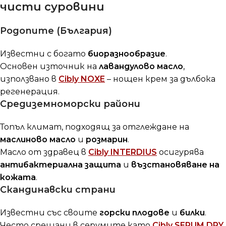
чисти суровини
Родопите (България)
Известни с богато
биоразнообразие
.
Основен източник на
лавандулово масло
,
използвано в
Cibly NOXE
– нощен крем за дълбока
регенерация.
Средиземноморски райони
Топъл климат, подходящ за отглеждане на
маслиново масло
и
розмарин
.
Масло от здравец в
Cibly INTERDIUS
осигурява
антибактериална защита
и
възстановяване на
кожата
.
Скандинавски страни
Известни със своите
горски плодове
и
билки
.
Често срещани в серумите като
Cibly SERUM DRY
,