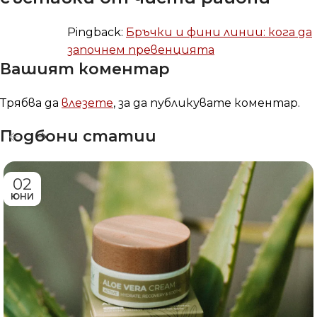
Pingback:
Бръчки и фини линии: кога да
започнем превенцията
Вашият коментар
Трябва да
влезете
, за да публикувате коментар.
Подбони статии
02
ЮНИ