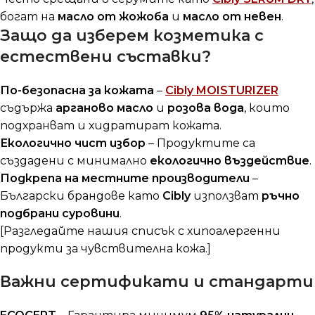
богат на
масло от жожоба
и
масло от невен
.
Защо да изберем козметика с
естествени съставки?
По-безопасна за кожата
–
Cibly MOISTURIZER
съдържа
арганово масло
и
розова вода
, които
подхранват и хидратират кожата.
Екологично чист избор
– Продуктите са
създадени с минимално
екологично въздействие
.
Подкрепа на местните производители
–
Български брандове като
Cibly
използват
ръчно
подбрани суровини
.
[Разгледайте нашия списък с хипоалергенни
продукти за чувствителна кожа.]
Важни сертификати и стандарти