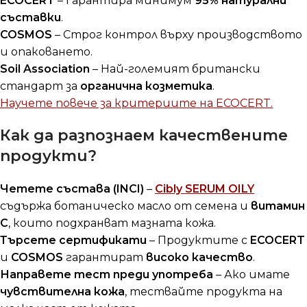
ECOCERT
– Гарантира минимум
95% натурални
съставки
.
COSMOS
– Строг контрол върху производството
и опаковането.
Soil Association
– Най-големият британски
стандарт за
органична козметика
.
Научете повече за критериите на ECOCERT.
Как да разпознаем качествените
продукти?
Четете състава (INCI)
–
Cibly SERUM OILY
съдържа ботаническо масло от семена и
витамин
C
, които подхранват мазната кожа.
Търсете сертификати
– Продуктите с
ECOCERT
и
COSMOS
гарантират
високо качество
.
Направете тест преди употреба
– Ако имате
чувствителна кожа
, тествайте продукта на