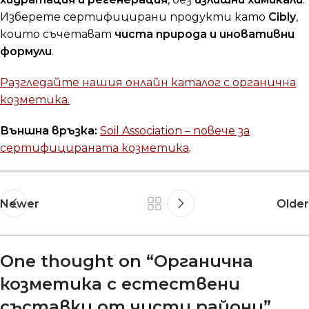
Изберете сертифицирани продукти като
Cibly
,
които съчетават
чиста природа и иновативни
формули
.
Разгледайте нашия онлайн каталог с органична
козметика.
Външна връзка:
Soil Association – повече за
сертифицираната козметика
.
Newer
Older
One thought on “
Органична
козметика с естествени
съставки от чисти райони
”