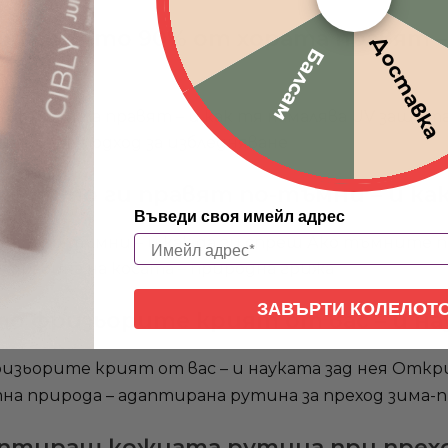
ата, която 90% от хората правят 
Доставка
Балсам
 от хората правят – и как тя намалява UV защитат
, които ги правят по-тъмни – и как
Въведи своя имейл адрес
вят по-тъмни – и как да ги спреш Ако тъмните пе
ЗАВЪРТИ КОЛЕЛОТ
то фризьорите крият от вас – и на
изьорите крият от вас – и науката зад нея Откри
аптираш кожната рутина при прех