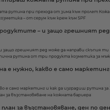
 рутина при прехода от зима към пролет Кожата р
ш продуктите – и защо грешният ре
– и защо грешният ред може да направи скъпия ти
а е нужно, какво е само маркетинг 
о е само маркетинг и как да изградиш рутина за 3 
 план за възстановяване, ден по де