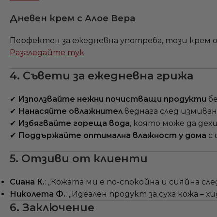
Дневен крем с Алое Вера
Перфектен за ежедневна употреба, този крем 
Разгледайте тук
.
4. Съвети за ежедневна грижа
✔
Използвайте нежни почистващи продукти
бе
✔
Нанасяйте овлажнител
веднага след измиван
✔
Избягвайте гореща вода
, която може да де
✔
Поддържайте оптимална влажност у дома
с 
5. Отзиви от клиенти
Сиана К.
: „Кожата ми е по-спокойна и сияйна сле
Николета Ф.
: „Идеален продукт за суха кожа – 
6. Заключение