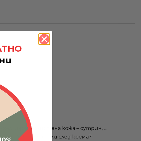
АТНО
тни
 гел върху почистена кожа – сутрин, ...
-10%