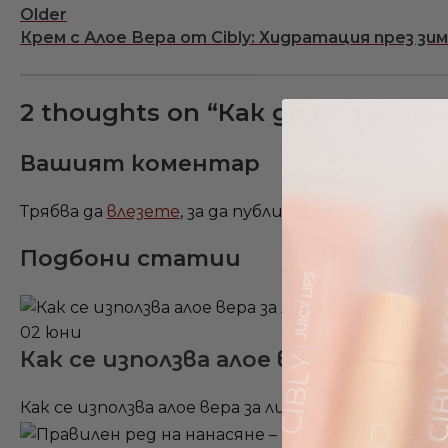
Older
Крем с Алое Вера от Cibly: Хидратация през зи
2 thoughts on “
Как да върнем б
Вашият коментар
Трябва да
влезете
, за да публикувате коментар.
Подбони статии
02
юни
Как се използва алое вера за лице
Как се използва алое вера за лице – правилно и б