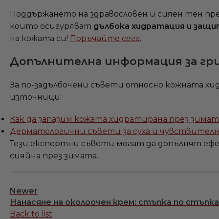
Поддържането на здравословен и сияен тен пр
които осигуряват
дълбока хидратация и защи
на кожата си!
Поръчайте сега
.
Допълнителна информация за гри
За по-задълбочени съвети относно кожната х
източници:
Как да запазим кожата хидратирана през зимата
Дерматологични съвети за суха и чувствителна 
Тези експертни съвети могат да допълнят еф
сияйна през зимата.
Newer
Нанасяне на околоочен крем: стъпка по стъпка​
Back to list