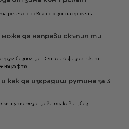
еагира на всяка сезонна промяна – ...
д може да направи скъпия ти
 серум безполезен Открий физическат...
и как да изградиш рутина за 3
минути Без розови опаковки, без 1...
н