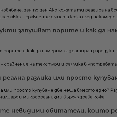
новяване, ден по ден Ако кожата ти реагира на вси
укти запушват порите и как да н
 порите и как да намерим хидратиращ продукт бе
 реална разлика или просто купува
а или просто купуваме две неща вместо едно? Раз
ите невидими обитатели, които ре