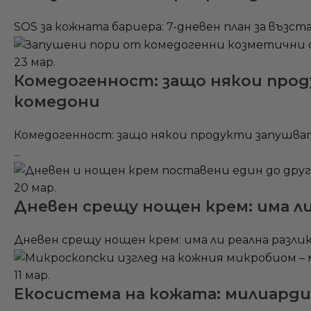
SOS за кожната бариера: 7-дневен план за възста
23
мар.
Комедогенност: защо някои прод
комедони
Комедогенност: защо някои продукти запушват
...
20
мар.
Дневен срещу нощен крем: има ли
Дневен срещу нощен крем: има ли реална разлик
11
мар.
Екосистема на кожата: милиард