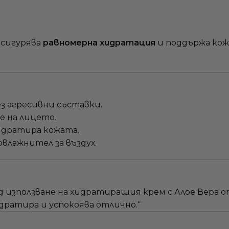
осигурява
равномерна хидратация
и поддържа кожа
з агресивни съставки.
е на лицето.
хидратира кожата.
овлажнител за въздух.
д използване на хидратиращия крем с Алое Вера от 
хидратира и успокоява отлично.“