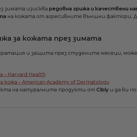
ез зимата изисква
редовна грижа и качествени н
та
на кожата от агресивните външни фактори. Д
жа за кожата през зимата
идратация и защита през студените месеци, мо
 – Harvard Health
кожа – American Academy of Dermatology
екта на натуралните продукти от
Cibly
и да ви п