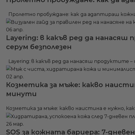
Пролетно пробуждане: как да адаптираш кожната
06
апр.
Layering: в какъв ред да нанася
серум безполезен
Layering: в какъв ред да нанасяш продуктите 
02
апр.
Козметика за мъже: какво наистин
минути
Козметика за мъже: какво наистина е нужно, какв
26
мар.
SOS за кожната бариера: 7-дневен