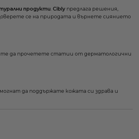
атурални продукти
.
Cibly
предлага решения,
оверете се на природата и върнете сиянието
жете да прочетете статии от дерматологични
омогнат да поддържате кожата си здрава и