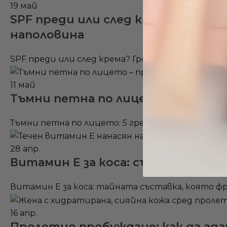
19
май
SPF преди или след крема? Грешк
наполовина
SPF преди или след крема? Грешката, която 90%
11
май
Тъмни петна по лицето: 5 грешки
Тъмни петна по лицето: 5 грешки, които ги пра
28
апр.
Витамин Е за коса: съставка, коя
Витамин Е за коса: тайната съставка, която фр
16
апр.
Пролетно пробуждане: как да ад