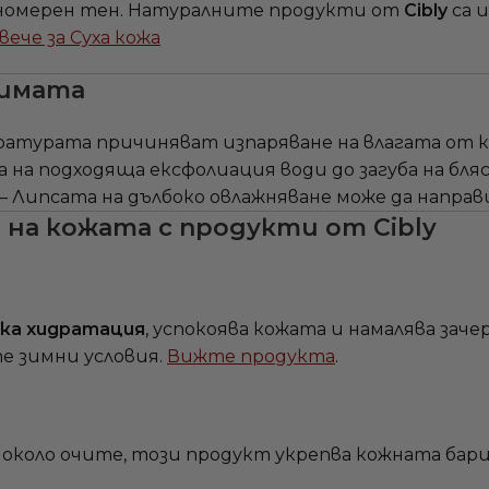
авномерен тен. Натуралните продукти от
Cibly
са 
вече за Суха кожа
зимата
атурата причиняват изпаряване на влагата от к
 на подходяща ексфолиация води до загуба на бляс
– Липсата на дълбоко овлажняване може да направ
 на кожата с продукти от Cibly
ка хидратация
, успокоява кожата и намалява заче
е зимни условия.
Вижте продукта
.
около очите, този продукт укрепва кожната бари