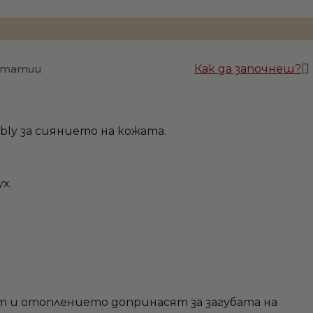
 статии
Как да започнеш?
ly за сиянието на кожата.
х.
ст и отоплението допринасят за загубата на