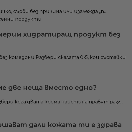
чко, сърби без причина или изглежда „п...
америм хидратиращ продукт без
з комедони Разбери скалата 0-5, кои съставки
ме две неща вместо едно?
бери кога двата крема наистина правят разл...
шават дали кожата ти е здрава