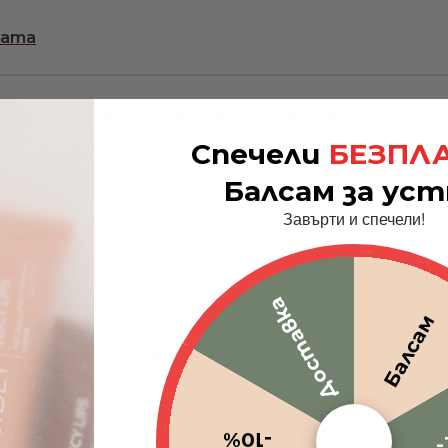
мата
лясъка на кожата зимата
”
Спечели
БЕЗПЛ
Балсам за ус
Завърти и спечели!
Доставка
Балсам
 – правилно и безопасно
езопасно Алое вера за лице се нанася директно като
-10%