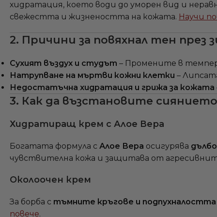
хидратация, което води до уморен вид и нер
свежестта и жизнеността на кожата.
Научи по
2. Причини за повяхнал тен през 
Сухият въздух и студът
– Промените в темпер
Натрупване на мъртви кожни клетки
– Липсата
Недостатъчна хидратация и грижа за кожата
3. Как да възстановите сиянието
Хидратиращ крем с Алое Вера
Богатата формула с
Алое Вера
осигурява
дълбо
чувствителна кожа и защитава от агресивнит
Околоочен крем
За борба с
тъмните кръгове и подпухналостта
повече
.