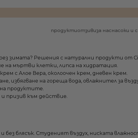
продукти
отзиви
за нас
насоки и
рез зимата? Решения с натурални продукти от Cib
не на мъртви клетки, липса на хидратация.
рем с Алое Вера, околоочен крем, дневен крем.
не, избягване на гореща вода, овлажнител за възду
 на продуктите.
и призив към действие.
 и без блясък. Студеният въздух, ниската влажно