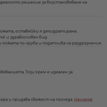
идеалното решение за възстановяване на
ожата, оставяйки я дехидратирана.
ък и здравословен вид.
и кожата по-груба и податлива на раздразнения.
рвяванията. Този крем е идеален за
ера и придава свежест на погледа.
Научете