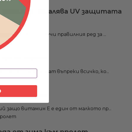
– и как тя намалява UV защитата
а наполовина Научи правилния ред за ...
 да ги спреш
тна не избледняват въпреки всичко, ко...
О
уката зад нея
й защо витамин Е е един от малкото пр...
ода от зима към пролет