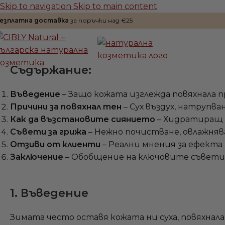
Skip to navigation
Skip to main content
езплатна доставка
за поръчки над €25
Съдържание:
Въведение
– Защо кожата изглежда повяхнала п
Причини за повяхнал тен
– Сух въздух, натрупва
Как да възстановите сиянието
– Хидратиращ к
Съвети за грижа
– Нежно почистване, овлажнява
Отзиви от клиенти
– Реални мнения за ефекта
Заключение
– Обобщение на ключовите съвети 
1. Въведение
Зимата често оставя кожата ни суха, повяхнала